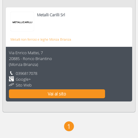
Metalli Carilli Srl
Metalli non ferrosi e leghe Monza Brianza
Via Enrico Mattei, 7
20885
-
Ronco Briantino
(
Monza Brianza
)
0396817078
Google+
Sito Web
Vai al sito
1