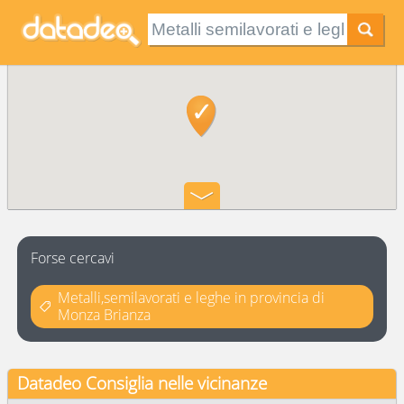
Forse cercavi
Metalli,semilavorati e leghe in provincia di
Monza Brianza
Datadeo Consiglia
nelle vicinanze