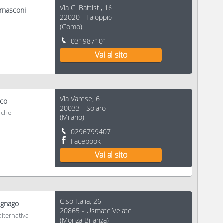
Via C. Battisti, 16
ernasconi
22020
-
Faloppio
(
Como
)
031987101
Vai al sito
Via Varese, 6
rco
20033
-
Solaro
tiche
(
Milano
)
0296799407
Facebook
Vai al sito
C.so Italia, 26
agnago
20865
-
Usmate Velate
lternativa
(
Monza Brianza
)