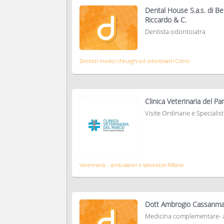
Dental House S.a.s. di B
Riccardo & C.
Dentista odontoiatra
Dentisti medici chirurghi ed odontoiatri Como
Clinica Veterinaria del Pa
Visite Ordinarie e Specialis
Veterinaria - ambulatori e laboratori Milano
Dott Ambrogio Cassanm
Medicina complementare- a