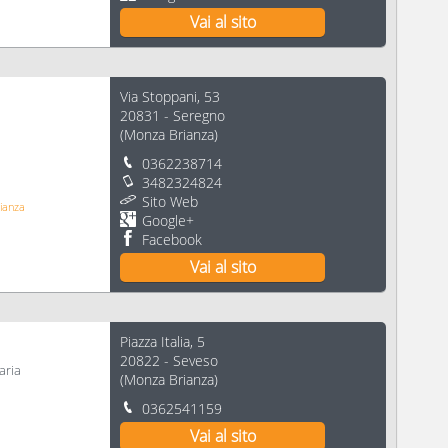
Vai al sito
Via Stoppani, 53
20831
-
Seregno
(
Monza Brianza
)
0362238714
3482324824
Sito Web
rianza
Google+
Facebook
Vai al sito
Piazza Italia, 5
20822
-
Seveso
aria
(
Monza Brianza
)
0362541159
Vai al sito