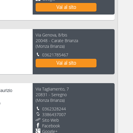
Vai al sito
Via Genova, 8/bis
20048
-
Carate Brianza
(
Monza Brianza
)
03621785467
Vai al sito
Via Tagliamento, 7
aurizio
20831
-
Seregno
(
Monza Brianza
)
o
0362328244
3386437007
Sito Web
Facebook
Google+