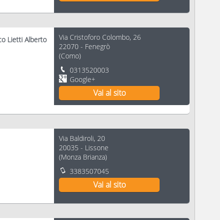
Via Cristoforo Colombo, 26
 Lietti Alberto
22070
-
Fenegrò
(
Como
)
0313520003
Google+
Vai al sito
Via Baldiroli, 20
20035
-
Lissone
(
Monza Brianza
)
3383507045
Vai al sito