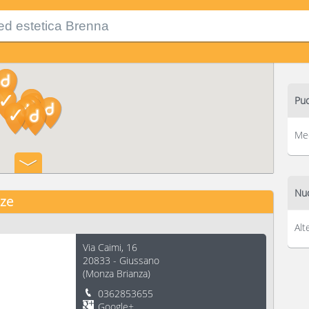
Puo
Med
Nuo
nze
Alt
Via Caimi, 16
20833
-
Giussano
(
Monza Brianza
)
0362853655
Google+