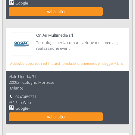
Google+
Vai al sito
On Air Multimedia srl
Tecnologie per la comunicazione multimediale,
realizzazione eventi
Audiovisivi apparecchi ed impianti - produzione, commercio e noleggio Milano
Viale Liguria, 31
20093
-
Cologno Monzese
(
Milano
)
0245489371
Sito Web
Google+
Vai al sito