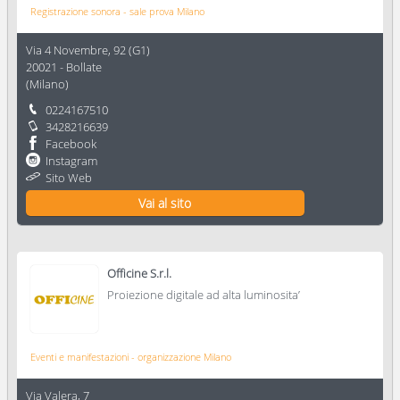
Registrazione sonora - sale prova Milano
Via 4 Novembre, 92 (G1)
20021
-
Bollate
(
Milano
)
0224167510
3428216639
Facebook
Instagram
Sito Web
Vai al sito
Officine S.r.l.
Proiezione digitale ad alta luminosita’
Eventi e manifestazioni - organizzazione Milano
Via Valera, 7