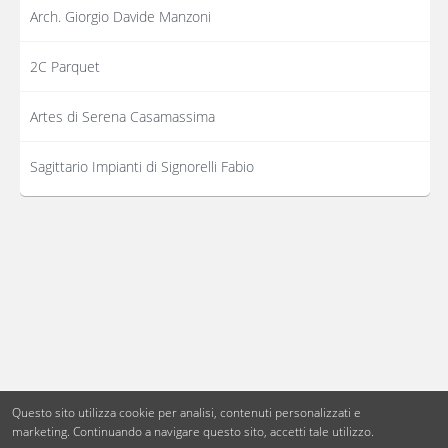
Arch. Giorgio Davide Manzoni
2C Parquet
Artes di Serena Casamassima
Sagittario Impianti di Signorelli Fabio
Questo sito utilizza cookie per analisi, contenuti personalizzati e
marketing.
Continuando a navigare questo sito, accetti tale utilizzo.