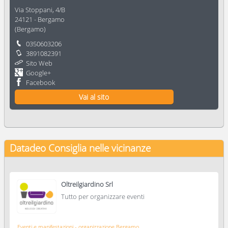
Via Stoppani, 4/B
24121
-
Bergamo
(
Bergamo
)
0350603206
3891082391
Sito Web
Google+
Facebook
Vai al sito
Datadeo Consiglia
nelle vicinanze
Oltreilgiardino Srl
Tutto per organizzare eventi
Eventi e manifestazioni - organizzazione Bergamo