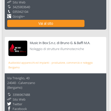
Sito Web
3425903640
035942104
Google+
Vai al sito
Music In Box S.n.c. di Bruno G. & Baffi M.A.
Noleggio di strutture illuminotecniche
Audiovisivi apparecchi ed impianti - produzione, commercio e noleggio
Bergamo
Via Treviglio, 40
24040
-
Calvenzano
(
Bergamo
)
3396967488
Sito Web
Twitter
Facebook