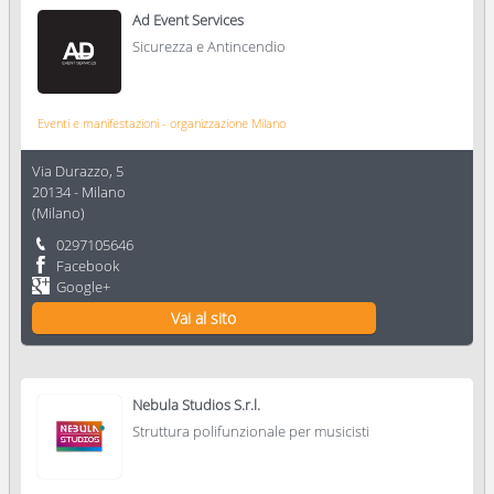
Ad Event Services
Sicurezza e Antincendio
Eventi e manifestazioni - organizzazione Milano
Via Durazzo, 5
20134
-
Milano
(
Milano
)
0297105646
Facebook
Google+
Vai al sito
Nebula Studios S.r.l.
Struttura polifunzionale per musicisti