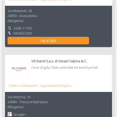
Via Matteotti, 39
24050
-
Grassobbio
(
Bergamo
)
3338111750
0354522320
Vai al sito
VR Eventi S.a.s. di Verzeri Sabina & C.
Cene di gala, feste aziendali ed eventi privati
Eventi e manifestazioni - organizzazione Bergamo
Via Redona, 16
24069
-
Trescore Balneario
(
Bergamo
)
Google+