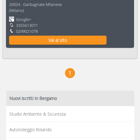
20024
-
Garbagnate Milanese
(
Milano
)
Google+
3355613071
0299021078
Vai al sito
1
Nuovi iscritti in Bergamo
Studio Ambiente & Sicurezza
Autonoleggio Rolando