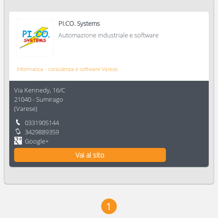
PI.CO. Systems
Automazione industriale e software
Informatica - consulenza e software Varese
Via Kennedy, 16/C
21040
-
Sumirago
(
Varese
)
0331905144
3429889359
Google+
Vai al sito
1