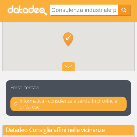
Forse cercavi
Informatica - consulenza e servizi in provincia
di Varese
Datadeo Consiglia
affini nelle vicinanze