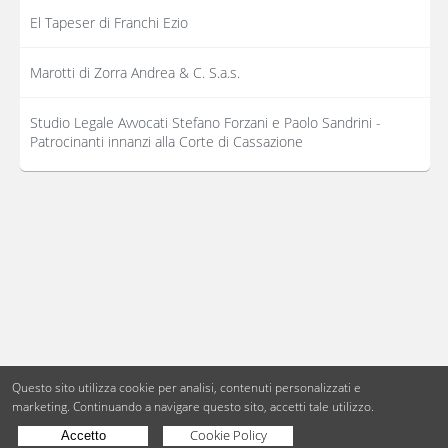
El Tapeser di Franchi Ezio
Marotti di Zorra Andrea & C. S.a.s.
Studio Legale Avvocati Stefano Forzani e Paolo Sandrini -
Patrocinanti innanzi alla Corte di Cassazione
Questo sito utilizza cookie per analisi, contenuti personalizzati e
marketing.
Continuando a navigare questo sito, accetti tale utilizzo.
Cookie Policy
Accetto