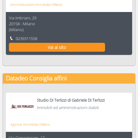
Amministrazioni immobiliari Milano
Via Imbriani, 29
20158
-
Milano
(
Milano
)
0239311558
Vai al sito
Datadeo Consiglia
affini
Studio Di Terlizzi di Gabriele Di Terlizzi
Immobili ed amministrazioni stabili
Agenzie immobiliari Milano
Via Crescenzago, 13