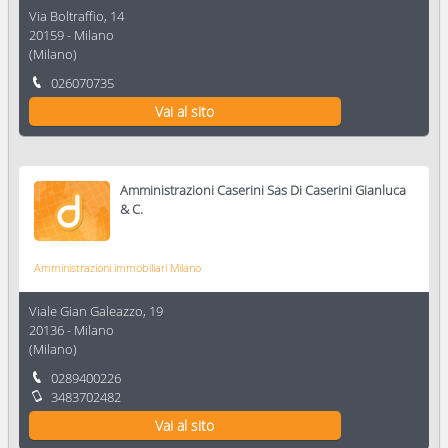
Via Boltraffio, 14
20159
-
Milano
(
Milano
)
026070735
Vai al sito
Amministrazioni Caserini Sas Di Caserini Gianluca
& C.
Amministrazioni immobiliari Milano
Viale Gian Galeazzo, 19
20136
-
Milano
(
Milano
)
0289400226
3483702482
Vai al sito