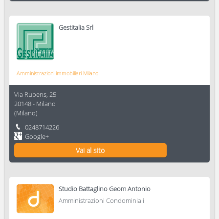
Gestitalia Srl
Amministrazioni immobiliari Milano
Via Rubens, 25
20148
-
Milano
(
Milano
)
0248714226
Google+
Vai al sito
Studio Battaglino Geom Antonio
Amministrazioni Condominiali