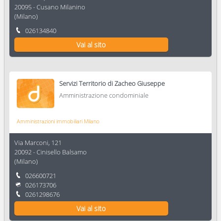
20095
-
Cusano Milanino
(
Milano
)
026134840
Vai al sito
Servizi Territorio di Zacheo Giuseppe
Amministrazione condominiale
Amministrazioni immobiliari Milano
Via Marconi, 121
20092
-
Cinisello Balsamo
(
Milano
)
026600721
026173706
0261298676
Vai al sito