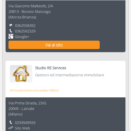
Via Giacomo Matteotti, 2/A
20813
-
Bovisio Masciago
(
Monza Brianza
)
0362558392
0362592329
Google+
Vai al sito
Studio RE Services
Gestioni ed intermediazione immobiliare
Amministrazioni immobiliari Milano
Via Prima Strada, 23/G
20045
-
Lainate
(
Milano
)
0293949593
Sito Web