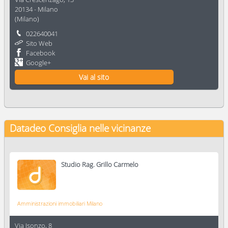
20134
-
Milano
(
Milano
)
022640041
Sito Web
Facebook
Google+
Vai al sito
Datadeo Consiglia
nelle vicinanze
Studio Rag. Grillo Carmelo
Amministrazioni immobiliari Milano
Via Isonzo, 8