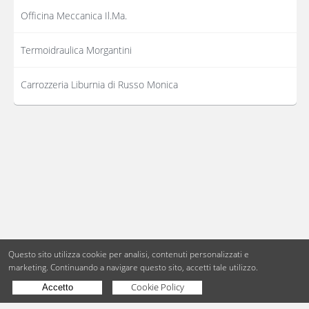
Officina Meccanica Il.Ma.
Termoidraulica Morgantini
Carrozzeria Liburnia di Russo Monica
Questo sito utilizza cookie per analisi, contenuti personalizzati e
marketing.
Continuando a navigare questo sito, accetti tale utilizzo.
Cookie Policy
Accetto
Copyright © BdueB Srl
PI 07755110967
Privacy
Utilizzo dei cookie