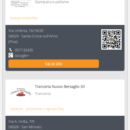
Stampatura pellame
Stampa tessuti Pisa
Via Umbria, 16/18/20
56029
-
Santa Croce sull'Arno
(
Pisa
)
057132435
Google+
Vai al sito
Tranceria Nuovo Bersaglio Srl
Tranceria
Calzature - produzione e ingrosso Pisa
Via A. Volta, 7/9
56028
-
San Miniato