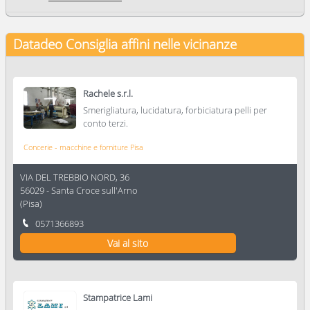
Datadeo Consiglia
affini nelle vicinanze
Rachele s.r.l.
Smerigliatura, lucidatura, forbiciatura pelli per
conto terzi.
Concerie - macchine e forniture Pisa
VIA DEL TREBBIO NORD, 36
56029
-
Santa Croce sull'Arno
(
Pisa
)
0571366893
Vai al sito
Stampatrice Lami