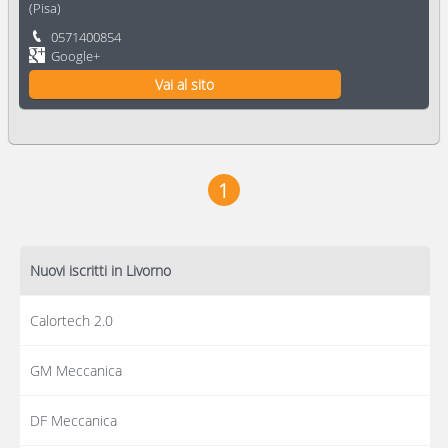
(
Pisa
)
0571400854
Google+
Vai al sito
1
Nuovi iscritti in Livorno
Calortech 2.0
GM Meccanica
DF Meccanica