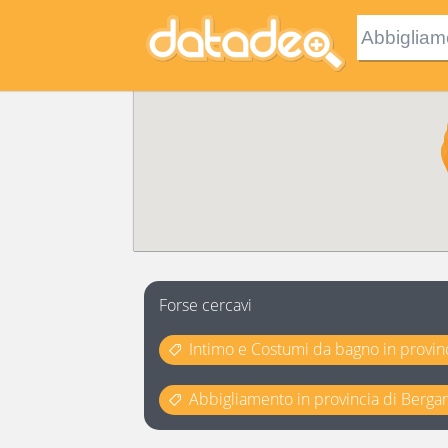
Forse cercavi
Intimo e Costumi da bagno in provin
Abbigliamento in provincia di Berg