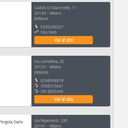
Caduti Di Marcinelle, 11
20134
-
Milano
(
Milano
)
0220240327
Sito Web
Vai al sito
Via Lomellina, 25
20133
-
Milano
(
Milano
)
0298998818
3358315601
3913825495
Vai al sito
Via Ripamonti, 238
Pergola Dario
20141
-
Milano