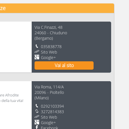
nze
Via C.Finazzi, 48
24060
-
Chiuduno
(
Bergamo
)
035838778
Sito Web
Google+
Vai al sito
Via Roma, 114/A
20096
-
Pioltello
are Afrodite
(
Milano
)
 della tua vita!
0292103394
3272814383
Sito Web
Google+
Facebook