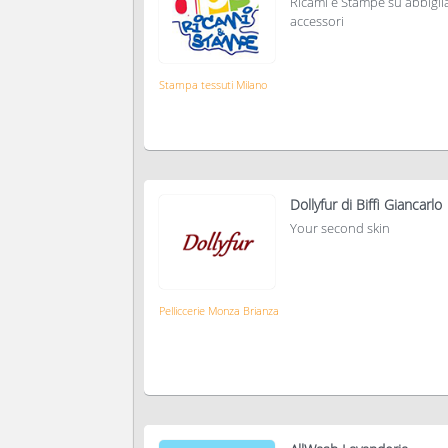
Ricami e Stampe su abbigl
accessori
Stampa tessuti Milano
Dollyfur di Biffi Giancarlo
Your second skin
Pelliccerie Monza Brianza