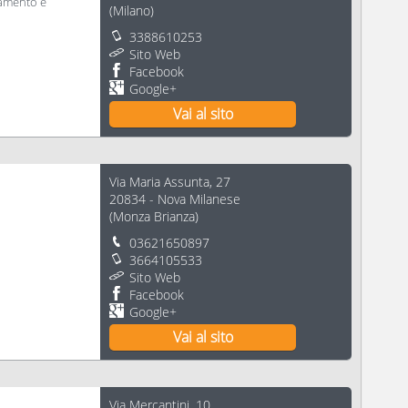
iamento e
(
Milano
)
3388610253
Sito Web
Facebook
Google+
Vai al sito
Via Maria Assunta, 27
20834
-
Nova Milanese
(
Monza Brianza
)
03621650897
3664105533
Sito Web
Facebook
Google+
Vai al sito
Via Mercantini, 10