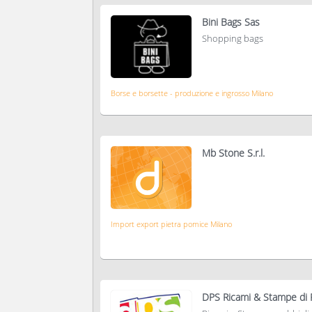
Bini Bags Sas
Shopping bags
Borse e borsette - produzione e ingrosso Milano
Mb Stone S.r.l.
Import export pietra pomice Milano
DPS Ricami & Stampe di 