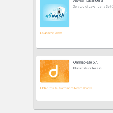
AllWash Lavanderia
Servizio di Lavanderia Self
Lavanderie Milano
Omniapiega S.r.l.
Plissettatura tessuti
Filati e tessuti - trattamenti Monza Brianza