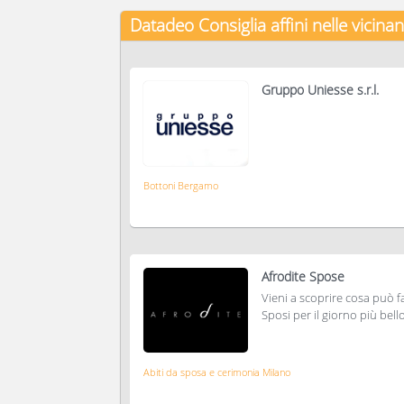
Datadeo Consiglia
affini nelle vicina
Gruppo Uniesse s.r.l.
Bottoni Bergamo
Afrodite Spose
Vieni a scoprire cosa può f
Sposi per il giorno più bello
Abiti da sposa e cerimonia Milano