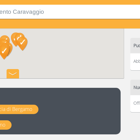
Puo
Abb
Nuo
Off
cia di Bergamo
amo