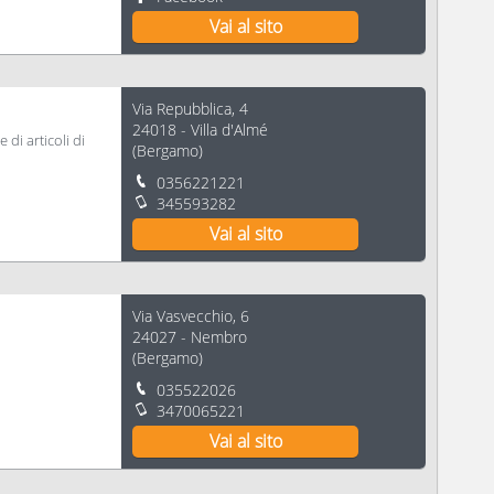
Vai al sito
Via Repubblica, 4
24018
-
Villa d'Almé
 di articoli di
(
Bergamo
)
0356221221
345593282
Vai al sito
Via Vasvecchio, 6
24027
-
Nembro
(
Bergamo
)
035522026
3470065221
Vai al sito