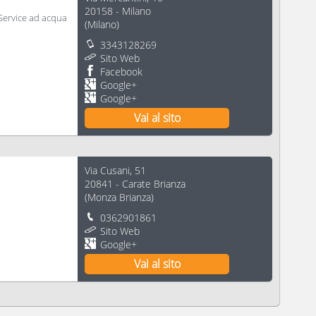
20158
-
Milano
-Service ad acqua
(
Milano
)
3343128269
Sito Web
Facebook
Google+
Google+
Vai al sito
Via Cusani, 51
20841
-
Carate Brianza
(
Monza Brianza
)
0362901861
Sito Web
Google+
Vai al sito