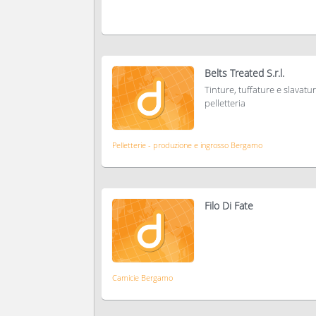
Belts Treated S.r.l.
Tinture, tuffature e slavature
pelletteria
Pelletterie - produzione e ingrosso Bergamo
Filo Di Fate
Camicie Bergamo