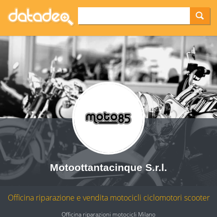
Motoottantacinque S.r.l.
Officina riparazione e vendita motocicli ciclomotori scooter
Officina riparazioni motocicli Milano