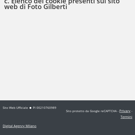
c. Elenco dei cookie presenti sul sito
web di Foto Gilberti
Sito Web Ufficiale
PI 00210760989
Privacy
Sito protetto da Google reCAPTCHA
-
-
Termini
Digital Agency Milano