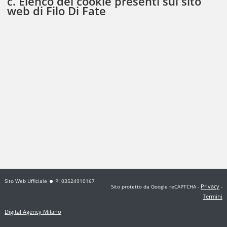
c. Elenco dei cookie presenti sul sito
web di Filo Di Fate
Sito Web Ufficiale
PI 03524910167
Privacy
Sito protetto da Google reCAPTCHA
-
-
Termini
Digital Agency Milano